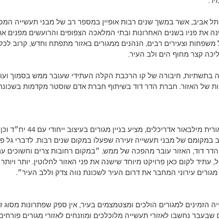
ד. 
ל אביב, אשר במשך שנים רבות אופיין במספר רב של מבני תעשייה המכיל
ה את פניו בשנים האחרונות ובתי המלאכה הצפופים והרועשים מפנים את 
 משפחות וצעירים רבים, הנהנים ממגורים באזור מתפתח וחדש, קרוב לכל מ
יכה קצר מחוף הים ולב העיר. 
בתשתיות, חיבורה של קו הרכבת הקלה העתידי שעובר ממש בסמוך ועוד
 של האזור. חברת הדר דוד בשיתוף חברת אדם שוסטר מקדמות בשכונת 
הפרויקט, בתכנון אורית מילבאור אדריכלים,
 במקומם של מבני תעשייה זעירה שפעלו במקום שנים רבות. לדברי גל פר
דר דוד, האזור עובר מהפכה של ממש, ״במקום רחובות צרים וחשוכים ע
ל, עתיד לקום כאן פרויקט מיוחד שישנה את פני האזור לחלוטין. יותר ויותר 
 מגורים עירוני המחבר את דרום העיר לשכונת נווה צדק וללב העיר״.
ה הזמינים למגורים הולכים ומצטמצמים בעיר, אין ספק שפתרונות מסוג 
 שבעבר נחשבו לאזורי תעשייה מלוכלכים ומוזנחים לאזורי מגורים פורחים