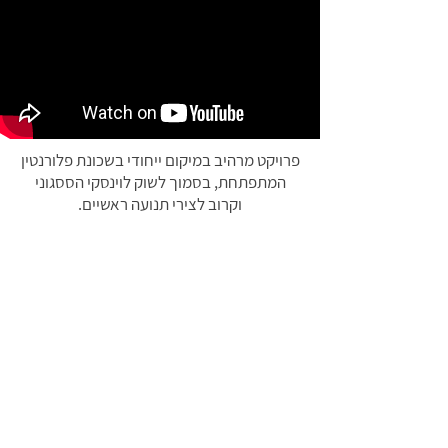
פרויקט מרהיב במיקום ייחודי בשכונת פלורנטין
המתפתחת, בסמוך לשוק לוינסקי הססגוני
וקרוב לצירי תנועה ראשיים.
בניין ייחודי כתוספת על בניין קיים.
← חזרה לכל הפרויקטים
חזרה לפרויקטים בתכנון וביצוע →